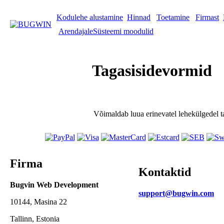
Kodulehe alustamine
Hinnad
Toetamine
Firmast
Arendajale
Süsteemi moodulid
Tagasisidevormid
Võimaldab luua erinevatel lehekülgedel t
Firma
Kontaktid
Bugvin Web Development
support@bugwin.com
10144, Masina 22
Tallinn, Estonia