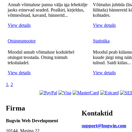
Annab võimaluse panna välja iga lehekülje
Võimalus juhtida (li
jaoks erinevad seaded. Pealkiri, kirjeldus,
lülitada) bännereid 
võtmesõnad, kavand, bännerid...
kohtades.
View details
View details
Otsingumootor
Statistika
Moodul annab võimaluse kodulehel
Moodul peab külastat
otsingut teostada. Otsing toimub
kuude järgi ning näita
tekstialadel.
tulnud. Saidi külas...
View details
View details
1
,
2
Firma
Kontaktid
Bugvin Web Development
support@bugwin.com
10144, Masina 22