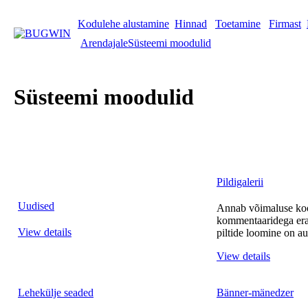
Kodulehe alustamine
Hinnad
Toetamine
Firmast
Arendajale
Süsteemi moodulid
Süsteemi moodulid
Pildigalerii
Uudised
Annab võimaluse koos
kommentaaridega eral
View details
piltide loomine on au
View details
Lehekülje seaded
Bänner-mänedzer